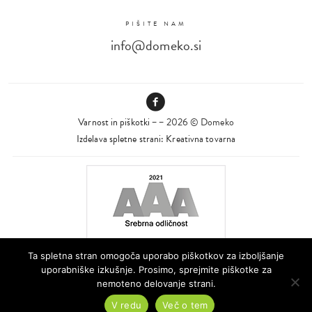
PIŠITE NAM
info@domeko.si
Varnost in piškotki
− − 2026 © Domeko
Izdelava spletne strani: Kreativna tovarna
Ta spletna stran omogoča uporabo piškotkov za izboljšanje
uporabniške izkušnje. Prosimo, sprejmite piškotke za
nemoteno delovanje strani.
V redu
Več o tem