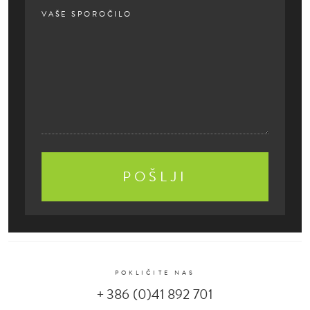
EMPTY.
VAŠE SPOROČILO
POKLIČITE NAS
+ 386 (0)41 892 701